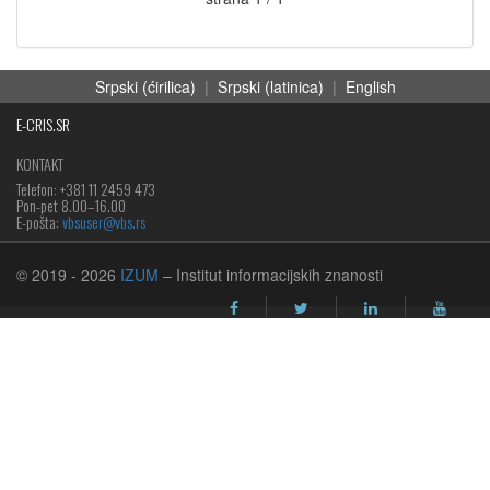
Srpski (ćirilica)
|
Srpski (latinica)
|
English
E-CRIS.SR
KONTAKT
Telefon: +381 11 2459 473
Pon-pet 8.00–16.00
E-pošta:
vbsuser@vbs.rs
© 2019
- 2026
IZUM
– Institut informacijskih znanosti