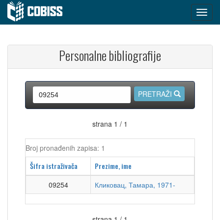
Personalne bibliografije
PRETRAŽI
strana 1 / 1
Broj pronađenih zapisa: 1
Šifra istraživača
Prezime, ime
09254
Кликовац, Тамара, 1971-
strana 1 / 1