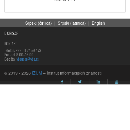
Srpski (ćirilica)
|
Srpski (latinica)
|
English
E-CRIS.SR
KONTAKT
Telefon: +381 11 2459 473
Pon-pet 8.00–16.00
E-pošta:
vbsuser@vbs.rs
© 2019
- 2026
IZUM
– Institut informacijskih znanosti