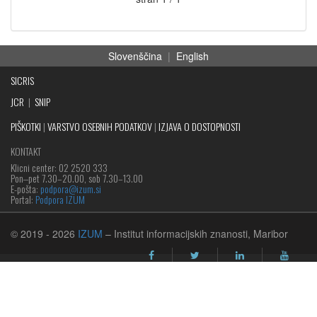
Slovenščina
|
English
SICRIS
JCR
|
SNIP
PIŠKOTKI
|
VARSTVO OSEBNIH PODATKOV
|
IZJAVA O DOSTOPNOSTI
KONTAKT
Klicni center: 02 2520 333
Pon‒pet 7.30–20.00, sob 7.30–13.00
E-pošta:
podpora@izum.si
Portal:
Podpora IZUM
© 2019
- 2026
IZUM
– Institut informacijskih znanosti, Maribor