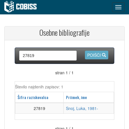
Osebne bibliografije
POIŠČI
stran 1 / 1
Število najdenih zapisov: 1
Šifra raziskovalca
Priimek, ime
27819
Snoj, Luka, 1981-
stran 1 / 1