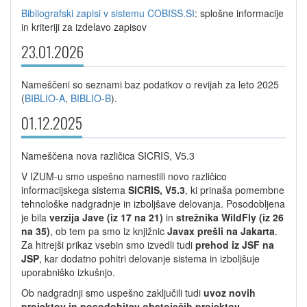
Bibliografski zapisi v sistemu COBISS.SI
: splošne informacije
in kriteriji za izdelavo zapisov
23.01.2026
Nameščeni so seznami baz podatkov o revijah za leto 2025
(
BIBLIO-A
,
BIBLIO-B
).
01.12.2025
Nameščena nova različica SICRIS, V5.3
V IZUM-u smo uspešno namestili novo različico
informacijskega sistema
SICRIS, V5.3
, ki prinaša pomembne
tehnološke nadgradnje in izboljšave delovanja. Posodobljena
je bila
verzija Jave (iz 17 na 21)
in
strežnika WildFly (iz 26
na 35)
, ob tem pa smo iz knjižnic
Javax prešli na Jakarta
.
Za hitrejši prikaz vsebin smo izvedli tudi
prehod iz JSF na
JSP
, kar dodatno pohitri delovanje sistema in izboljšuje
uporabniško izkušnjo.
Ob nadgradnji smo uspešno zaključili tudi
uvoz novih
projektov in posodobitev obstoječih projektov