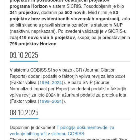
programa Horizon
v sistem SICRIS. Posodobljenih je bilo
341 projektov
, dodanih pa
502 novih
. Med njimi je
83
projektov brez evidentiranih slovenskih organizacij
, zato
so bili skladno s pravili sistema označeni s statusom
NUP
(neaktivni, neprikazani). Po izvedeni validaciji je v SICRIS-u
zdaj
419 novo vidnih projektov
, skupaj pa je predstavljenih
798 projektov Horizon
.
09.10.2025
V sistemu COBISS.SI so v bazo JCR (Journal Citation
Reports) dodani podatki o faktorjih vpliva revij za leto 2024
(Faktor vpliva (
1994–2024
)). V bazo SNIP (Source
Normalized Impact per Paper) so dodani podatki o faktorjih
vpliva revij za leto 2024 in ažurirani podatki za pretekla leta
(Faktor vpliva (
1999–2024
)).
08.10.2025
Dopolnjen je dokument
Tipologija dokumentov/del za
vodenje bibliografij v sistemu COBISS
.
Glavna novost je podpora monitoringu odprte znanosti (tipa