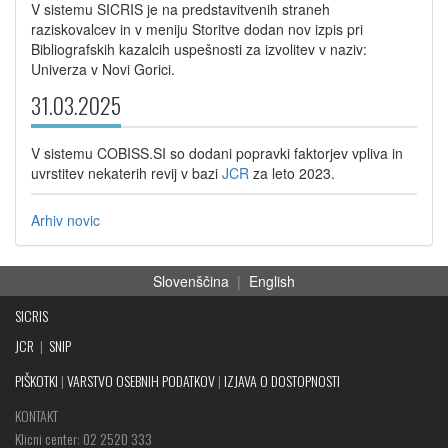
V sistemu SICRIS je na predstavitvenih straneh
raziskovalcev in v meniju Storitve dodan nov izpis pri
Bibliografskih kazalcih uspešnosti za izvolitev v naziv:
Univerza v Novi Gorici.
31.03.2025
V sistemu COBISS.SI so dodani popravki faktorjev vpliva in
uvrstitev nekaterih revij v bazi
JCR
za leto 2023.
Arhiv novic
Slovenščina
|
English
SICRIS
JCR
|
SNIP
PIŠKOTKI
|
VARSTVO OSEBNIH PODATKOV
|
IZJAVA O DOSTOPNOSTI
KONTAKT
Klicni center: 02 2520 333