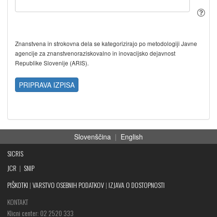
Znanstvena in strokovna dela se kategorizirajo po metodologiji Javne
agencije za znanstvenoraziskovalno in inovacijsko dejavnost
Republike Slovenije (ARIS).
PRIPRAVA IZPISA
Slovenščina
|
English
SICRIS
JCR
|
SNIP
PIŠKOTKI
|
VARSTVO OSEBNIH PODATKOV
|
IZJAVA O DOSTOPNOSTI
KONTAKT
Klicni center: 02 2520 333