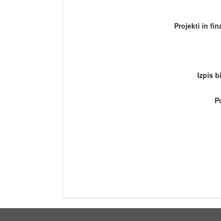
Projekti in fi
Izpis b
P