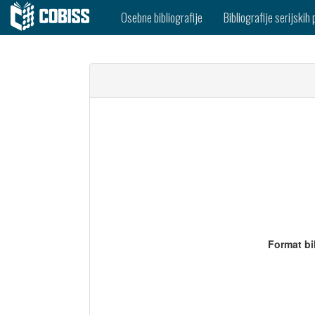
Osebne bibliografije
Bibliografije serijskih 
Format bi