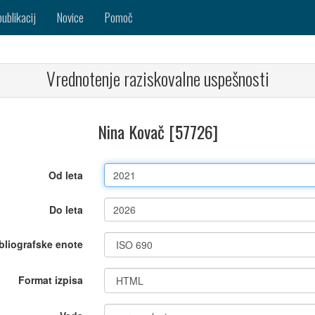
publikacij
Novice
Pomoč
Vrednotenje raziskovalne uspešnosti
Nina Kovač [57726]
Od leta
Do leta
bliografske enote
Format izpisa