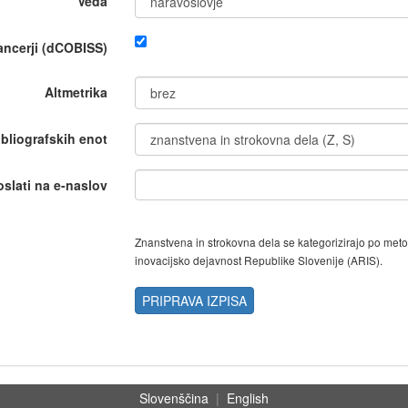
Veda
nancerji (dCOBISS)
Altmetrika
ibliografskih enot
oslati na e-naslov
Znanstvena in strokovna dela se kategorizirajo po met
inovacijsko dejavnost Republike Slovenije (ARIS).
PRIPRAVA IZPISA
Slovenščina
|
English