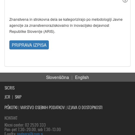
Znanstvena in strokovna dela se kategorizirajo po metodologiji Javne
agencije za znanstvenoraziskovalno in inovacijsko dejavnost
Republike Slovenije (ARIS).
PRIPRAVA IZPISA
Slovenščina
|
English
SICRIS
JCR
|
SNIP
PIŠKOTKI
|
VARSTVO OSEBNIH PODATKOV
|
IZJAVA O DOSTOPNOSTI
KONTAKT
Klicni center: 02 2520 333
Pon‒pet 7.30–20.00, sob 7.30–13.00
E-pošta:
podpora@izum.si