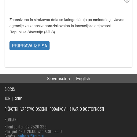
Znanstvena in strokovna dela se kategorizirajo po metodologiji Javne
agencije za znanstvenoraziskovalno in inovacijsko dejavnost
Republike Slovenije (ARIS).
PRIPRAVA IZPISA
Slovenščina
|
English
SICRIS
JCR
|
SNIP
PIŠKOTKI
|
VARSTVO OSEBNIH PODATKOV
|
IZJAVA O DOSTOPNOSTI
KONTAKT
Klicni center: 02 2520 333
Pon‒pet 7.30–20.00, sob 7.30–13.00
E-pošta:
podpora@izum.si