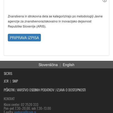
Znanstvena in strokovna dela se kategorizirajo po metodologiji Javne
agencije za znanstvenoraziskovalno in inovacijsko dejavnost
Republike Slovenije (ARIS).
PRIPRAVA IZPISA
Slovenščina
|
English
SICRIS
JCR
|
SNIP
PIŠKOTKI
|
VARSTVO OSEBNIH PODATKOV
|
IZJAVA O DOSTOPNOSTI
KONTAKT
Klicni center: 02 2520 333
Pon‒pet 7.30–20.00, sob 7.30–13.00
E-pošta:
podpora@izum.si