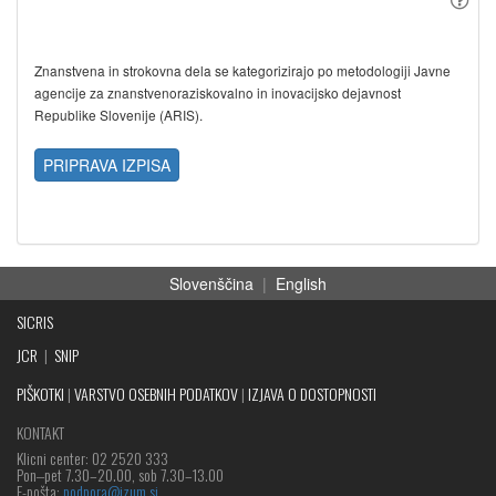
Znanstvena in strokovna dela se kategorizirajo po metodologiji Javne
agencije za znanstvenoraziskovalno in inovacijsko dejavnost
Republike Slovenije (ARIS).
PRIPRAVA IZPISA
Slovenščina
|
English
SICRIS
JCR
|
SNIP
PIŠKOTKI
|
VARSTVO OSEBNIH PODATKOV
|
IZJAVA O DOSTOPNOSTI
KONTAKT
Klicni center: 02 2520 333
Pon‒pet 7.30–20.00, sob 7.30–13.00
E-pošta:
podpora@izum.si