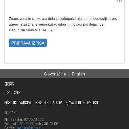
Znanstvena in strokovna dela se kategorizirajo po metodologiji Javne
agencije za znanstvenoraziskovalno in inovacijsko dejavnost
Republike Slovenije (ARIS).
PRIPRAVA IZPISA
Slovenščina
|
English
SICRIS
JCR
|
SNIP
PIŠKOTKI
|
VARSTVO OSEBNIH PODATKOV
|
IZJAVA O DOSTOPNOSTI
KONTAKT
Klicni center: 02 2520 333
Pon‒pet 7.30–20.00, sob 7.30–13.00
E-pošta:
podpora@izum.si