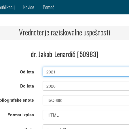
publikacij
Novice
Pomoč
Vrednotenje raziskovalne uspešnosti
dr. Jakob Lenardič [50983]
Od leta
Do leta
bliografske enote
Format izpisa