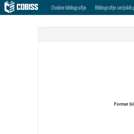
Osebne bibliografije
Bibliografije serijskih 
Format bi