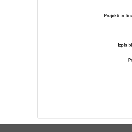
Projekti in fi
Izpis b
P