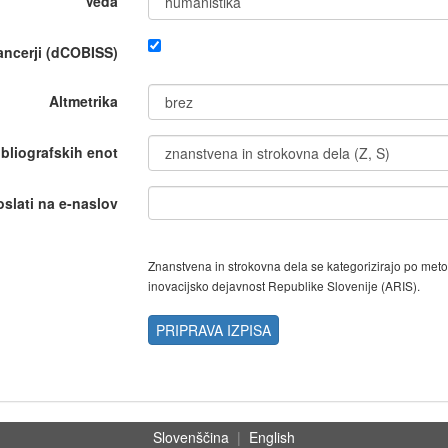
Veda
nancerji (dCOBISS)
Altmetrika
ibliografskih enot
oslati na e-naslov
Znanstvena in strokovna dela se kategorizirajo po met
inovacijsko dejavnost Republike Slovenije (ARIS).
PRIPRAVA IZPISA
Slovenščina
|
English