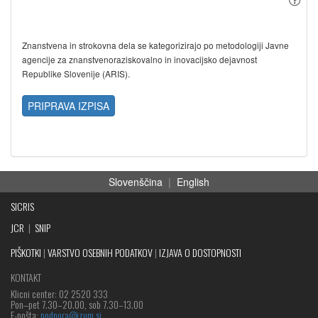
Znanstvena in strokovna dela se kategorizirajo po metodologiji Javne
agencije za znanstvenoraziskovalno in inovacijsko dejavnost
Republike Slovenije (ARIS).
PRIPRAVA IZPISA
Slovenščina
|
English
SICRIS
JCR
|
SNIP
PIŠKOTKI
|
VARSTVO OSEBNIH PODATKOV
|
IZJAVA O DOSTOPNOSTI
KONTAKT
Klicni center: 02 2520 333
Pon‒pet 7.30–20.00, sob 7.30–13.00
E-pošta:
podpora@izum.si