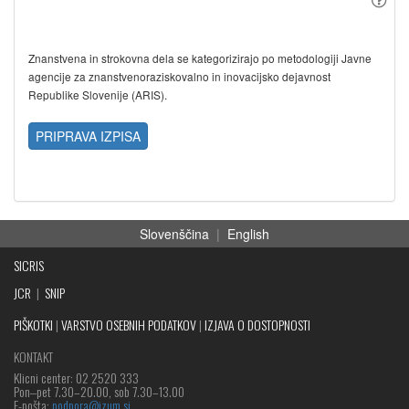
Znanstvena in strokovna dela se kategorizirajo po metodologiji Javne
agencije za znanstvenoraziskovalno in inovacijsko dejavnost
Republike Slovenije (ARIS).
PRIPRAVA IZPISA
Slovenščina
|
English
SICRIS
JCR
|
SNIP
PIŠKOTKI
|
VARSTVO OSEBNIH PODATKOV
|
IZJAVA O DOSTOPNOSTI
KONTAKT
Klicni center: 02 2520 333
Pon‒pet 7.30–20.00, sob 7.30–13.00
E-pošta:
podpora@izum.si