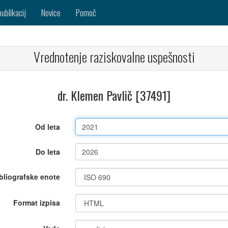
publikacij
Novice
Pomoč
Vrednotenje raziskovalne uspešnosti
dr. Klemen Pavlič [37491]
Od leta
Do leta
bliografske enote
Format izpisa