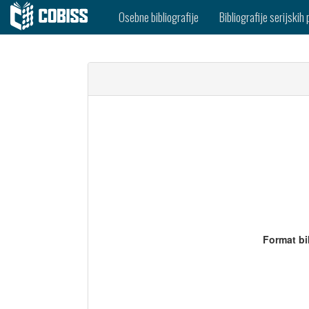
Osebne bibliografije
Bibliografije serijskih 
Format bi