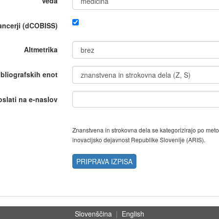
Veda
nancerji (dCOBISS)
Altmetrika
ibliografskih enot
oslati na e-naslov
Znanstvena in strokovna dela se kategorizirajo po met
inovacijsko dejavnost Republike Slovenije (ARIS).
PRIPRAVA IZPISA
Slovenščina
|
English