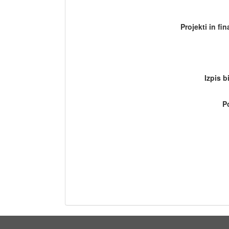
Projekti in fi
Izpis b
P