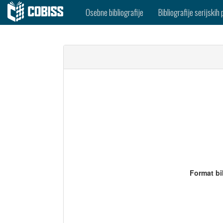
Osebne bibliografije
Bibliografije serijskih 
Format bi