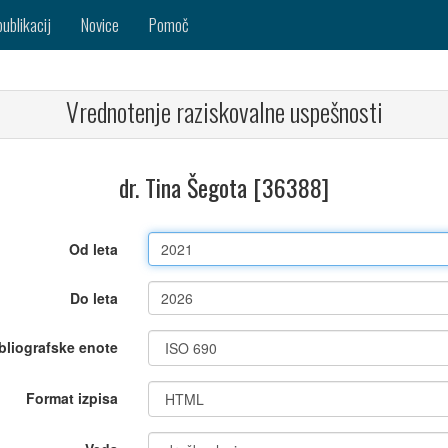
publikacij
Novice
Pomoč
Vrednotenje raziskovalne uspešnosti
dr. Tina Šegota [36388]
Od leta
Do leta
bliografske enote
Format izpisa