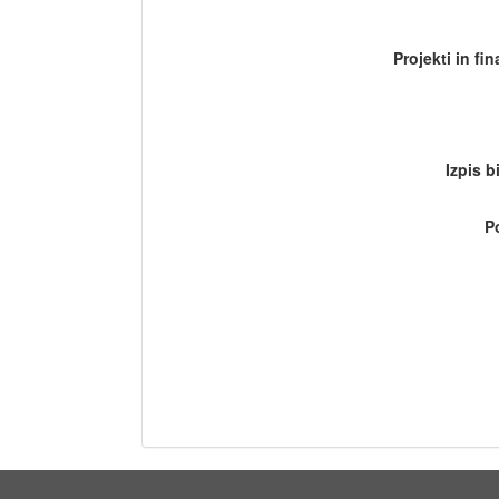
Projekti in fi
Izpis b
P