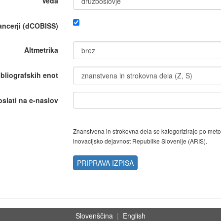
Veda
nancerji (dCOBISS)
Altmetrika
ibliografskih enot
oslati na e-naslov
Znanstvena in strokovna dela se kategorizirajo po met
inovacijsko dejavnost Republike Slovenije (ARIS).
PRIPRAVA IZPISA
Slovenščina
|
English