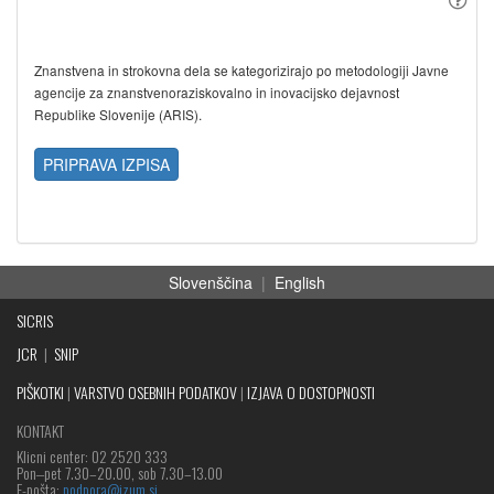
Znanstvena in strokovna dela se kategorizirajo po metodologiji Javne
agencije za znanstvenoraziskovalno in inovacijsko dejavnost
Republike Slovenije (ARIS).
PRIPRAVA IZPISA
Slovenščina
|
English
SICRIS
JCR
|
SNIP
PIŠKOTKI
|
VARSTVO OSEBNIH PODATKOV
|
IZJAVA O DOSTOPNOSTI
KONTAKT
Klicni center: 02 2520 333
Pon‒pet 7.30–20.00, sob 7.30–13.00
E-pošta:
podpora@izum.si