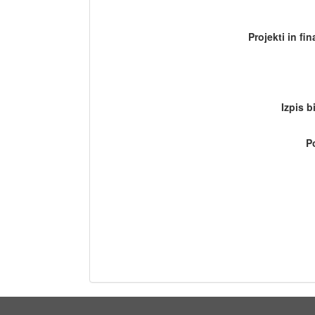
Projekti in fi
Izpis b
P