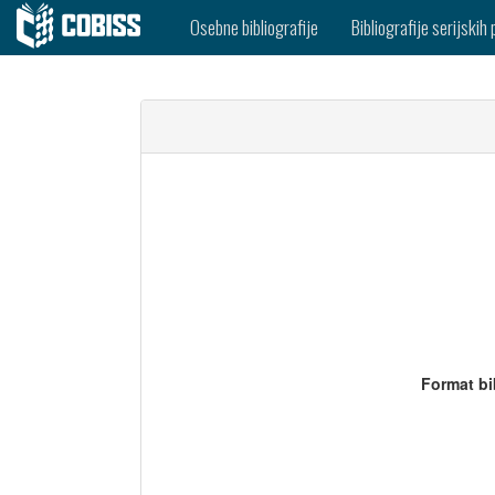
Osebne bibliografije
Bibliografije serijskih 
Format bi