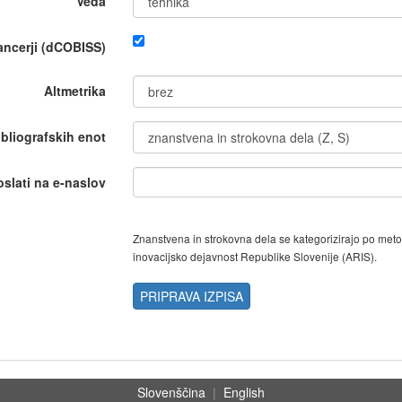
Veda
nancerji (dCOBISS)
Altmetrika
ibliografskih enot
oslati na e-naslov
Znanstvena in strokovna dela se kategorizirajo po met
inovacijsko dejavnost Republike Slovenije (ARIS).
PRIPRAVA IZPISA
Slovenščina
|
English