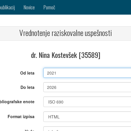
publikacij
Novice
Pomoč
Vrednotenje raziskovalne uspešnosti
dr. Nina Kostevšek [35589]
Od leta
Do leta
bliografske enote
Format izpisa