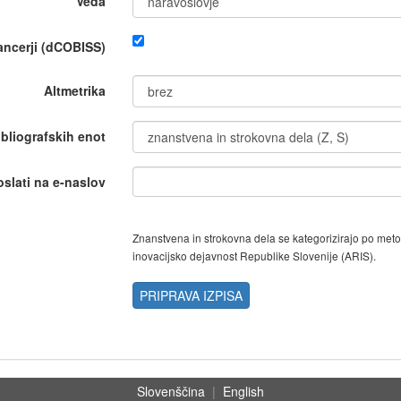
Veda
nancerji (dCOBISS)
Altmetrika
ibliografskih enot
oslati na e-naslov
Znanstvena in strokovna dela se kategorizirajo po met
inovacijsko dejavnost Republike Slovenije (ARIS).
PRIPRAVA IZPISA
Slovenščina
|
English