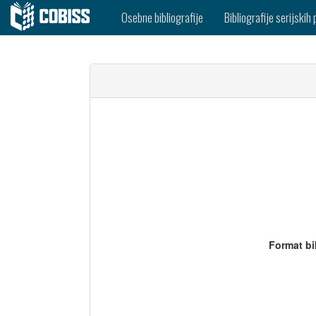
Osebne bibliografije
Bibliografije serijskih 
Format bi