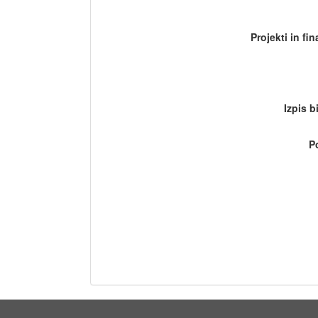
Projekti in fi
Izpis b
P