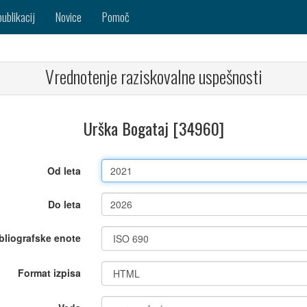
publikacij
Novice
Pomoč
Vrednotenje raziskovalne uspešnosti
Urška Bogataj [34960]
Od leta
Do leta
bliografske enote
Format izpisa