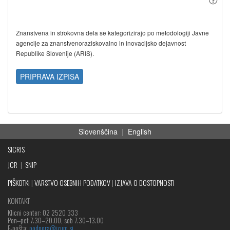
Znanstvena in strokovna dela se kategorizirajo po metodologiji Javne
agencije za znanstvenoraziskovalno in inovacijsko dejavnost
Republike Slovenije (ARIS).
PRIPRAVA IZPISA
Slovenščina
|
English
SICRIS
JCR
|
SNIP
PIŠKOTKI
|
VARSTVO OSEBNIH PODATKOV
|
IZJAVA O DOSTOPNOSTI
KONTAKT
Klicni center: 02 2520 333
Pon‒pet 7.30–20.00, sob 7.30–13.00
E-pošta:
podpora@izum.si