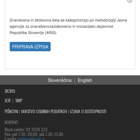
Znanstvena in strokovna dela se kategorizirajo po metodologiji Javne
agencije za znanstvenoraziskovalno in inovacijsko dejavnost
Republike Slovenije (ARIS).
PRIPRAVA IZPISA
Slovenščina
|
English
SICRIS
JCR
|
SNIP
PIŠKOTKI
|
VARSTVO OSEBNIH PODATKOV
|
IZJAVA O DOSTOPNOSTI
KONTAKT
Klicni center: 02 2520 333
Pon‒pet 7.30–20.00, sob 7.30–13.00
E-pošta:
podpora@izum.si