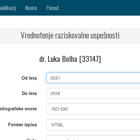
publikacij
Novice
Pomoč
Vrednotenje raziskovalne uspešnosti
dr. Luka Bolha [33147]
Od leta
Do leta
bliografske enote
Format izpisa