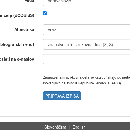
Veda
nancerji (dCOBISS)
Altmetrika
ibliografskih enot
oslati na e-naslov
Znanstvena in strokovna dela se kategorizirajo po met
inovacijsko dejavnost Republike Slovenije (ARIS).
PRIPRAVA IZPISA
Slovenščina
|
English