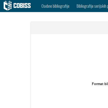
Osebne bibliografije
Bibliografije serijskih 
Format bi