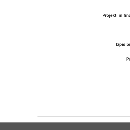
Projekti in fi
Izpis b
P