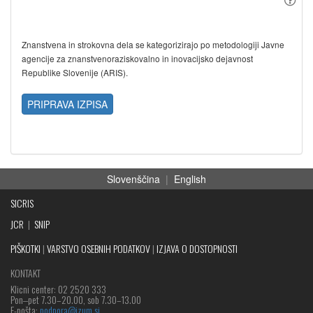
Znanstvena in strokovna dela se kategorizirajo po metodologiji Javne
agencije za znanstvenoraziskovalno in inovacijsko dejavnost
Republike Slovenije (ARIS).
PRIPRAVA IZPISA
Slovenščina
|
English
SICRIS
JCR
|
SNIP
PIŠKOTKI
|
VARSTVO OSEBNIH PODATKOV
|
IZJAVA O DOSTOPNOSTI
KONTAKT
Klicni center: 02 2520 333
Pon‒pet 7.30–20.00, sob 7.30–13.00
E-pošta:
podpora@izum.si