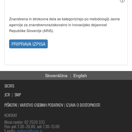
Znanstvena in strokovna dela se kategorizirajo po metodologiji Javne
agencije za znanstvenoraziskovalno in inovacijsko dejavnost
Republike Slovenije (ARIS).
PRIPRAVA IZPISA
Slovenščina
|
English
SICRIS
JCR
|
SNIP
PIŠKOTKI
|
VARSTVO OSEBNIH PODATKOV
|
IZJAVA O DOSTOPNOSTI
KONTAKT
Klicni center: 02 2520 333
Pon‒pet 7.30–20.00, sob 7.30–13.00
E-pošta:
podpora@izum.si