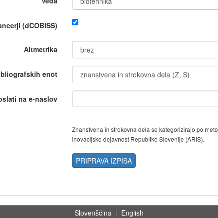
Veda
nancerji (dCOBISS)
Altmetrika
ibliografskih enot
oslati na e-naslov
Znanstvena in strokovna dela se kategorizirajo po met
inovacijsko dejavnost Republike Slovenije (ARIS).
PRIPRAVA IZPISA
Slovenščina
|
English