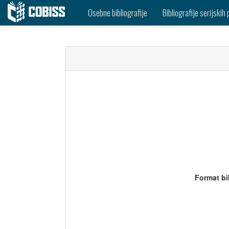
Osebne bibliografije
Bibliografije serijskih 
Format bi