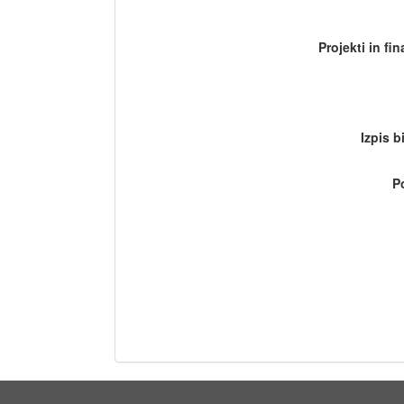
Projekti in fi
Izpis b
P