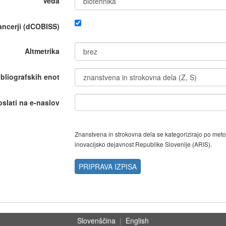
Veda
nancerji (dCOBISS)
Altmetrika
ibliografskih enot
oslati na e-naslov
Znanstvena in strokovna dela se kategorizirajo po met
inovacijsko dejavnost Republike Slovenije (ARIS).
PRIPRAVA IZPISA
Slovenščina
|
English