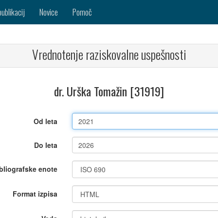
publikacij
Novice
Pomoč
Vrednotenje raziskovalne uspešnosti
dr. Urška Tomažin [31919]
Od leta
Do leta
bliografske enote
Format izpisa