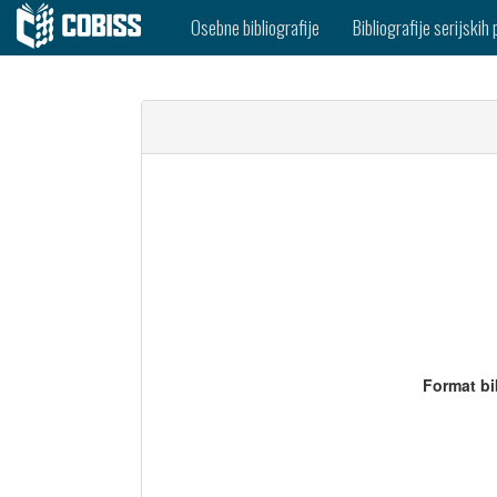
Osebne bibliografije
Bibliografije serijskih 
Format bi