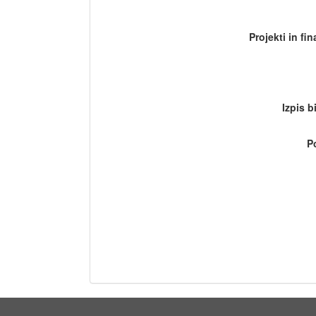
Projekti in fi
Izpis b
P