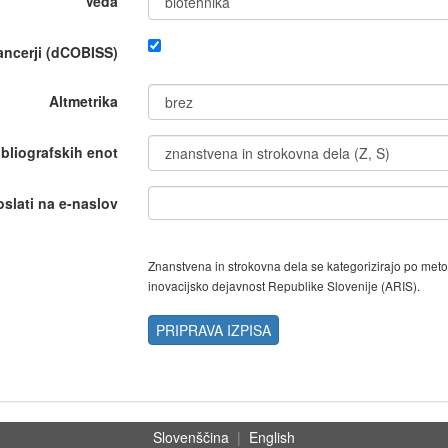
Veda
nancerji (dCOBISS)
Altmetrika
ibliografskih enot
oslati na e-naslov
Znanstvena in strokovna dela se kategorizirajo po met
inovacijsko dejavnost Republike Slovenije (ARIS).
PRIPRAVA IZPISA
Slovenščina
|
English