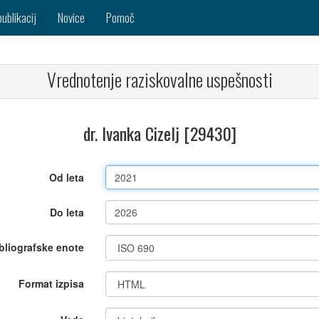
publikacij
Novice
Pomoč
Vrednotenje raziskovalne uspešnosti
dr. Ivanka Cizelj [29430]
Od leta
Do leta
bliografske enote
Format izpisa