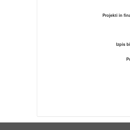
Projekti in fi
Izpis b
P