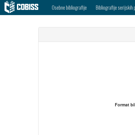
Osebne bibliografije
Bibliografije serijskih 
Format bi