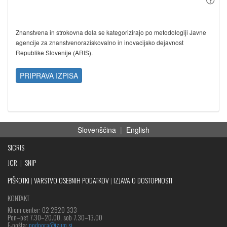
Znanstvena in strokovna dela se kategorizirajo po metodologiji Javne
agencije za znanstvenoraziskovalno in inovacijsko dejavnost
Republike Slovenije (ARIS).
PRIPRAVA IZPISA
Slovenščina
|
English
SICRIS
JCR
|
SNIP
PIŠKOTKI
|
VARSTVO OSEBNIH PODATKOV
|
IZJAVA O DOSTOPNOSTI
KONTAKT
Klicni center: 02 2520 333
Pon‒pet 7.30–20.00, sob 7.30–13.00
E-pošta:
podpora@izum.si