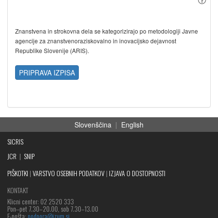
Znanstvena in strokovna dela se kategorizirajo po metodologiji Javne
agencije za znanstvenoraziskovalno in inovacijsko dejavnost
Republike Slovenije (ARIS).
PRIPRAVA IZPISA
Slovenščina
|
English
SICRIS
JCR
|
SNIP
PIŠKOTKI
|
VARSTVO OSEBNIH PODATKOV
|
IZJAVA O DOSTOPNOSTI
KONTAKT
Klicni center: 02 2520 333
Pon‒pet 7.30–20.00, sob 7.30–13.00
E-pošta:
podpora@izum.si