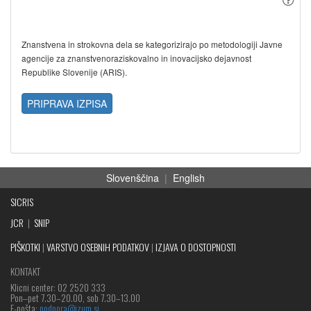
Znanstvena in strokovna dela se kategorizirajo po metodologiji Javne
agencije za znanstvenoraziskovalno in inovacijsko dejavnost
Republike Slovenije (ARIS).
PRIPRAVA IZPISA
Slovenščina
|
English
SICRIS
JCR
|
SNIP
PIŠKOTKI
|
VARSTVO OSEBNIH PODATKOV
|
IZJAVA O DOSTOPNOSTI
KONTAKT
Klicni center: 02 2520 333
Pon‒pet 7.30–20.00, sob 7.30–13.00
E-pošta:
podpora@izum.si