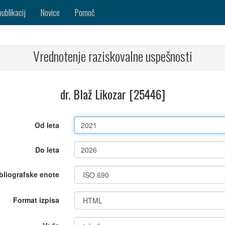
publikacij
Novice
Pomoč
Vrednotenje raziskovalne uspešnosti
dr. Blaž Likozar [25446]
Od leta
Do leta
bliografske enote
Format izpisa