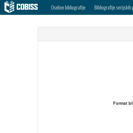
Osebne bibliografije
Bibliografije serijskih 
Format bi