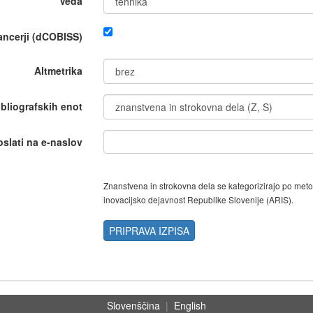
Veda
nancerji (dCOBISS)
Altmetrika
ibliografskih enot
oslati na e-naslov
Znanstvena in strokovna dela se kategorizirajo po met
inovacijsko dejavnost Republike Slovenije (ARIS).
PRIPRAVA IZPISA
Slovenščina
|
English