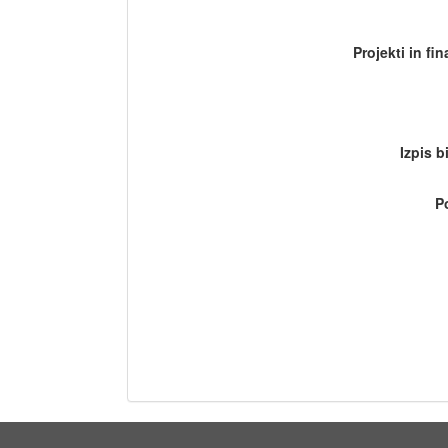
Projekti in fi
Izpis b
P