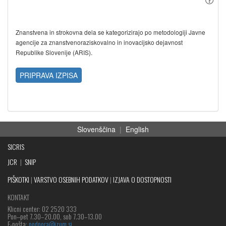
Znanstvena in strokovna dela se kategorizirajo po metodologiji Javne
agencije za znanstvenoraziskovalno in inovacijsko dejavnost
Republike Slovenije (ARIS).
PRIPRAVA IZPISA
Slovenščina
|
English
SICRIS
JCR
|
SNIP
PIŠKOTKI
|
VARSTVO OSEBNIH PODATKOV
|
IZJAVA O DOSTOPNOSTI
KONTAKT
Klicni center: 02 2520 333
Pon‒pet 7.30–20.00, sob 7.30–13.00
E-pošta:
podpora@izum.si