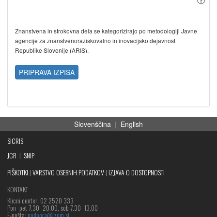
Znanstvena in strokovna dela se kategorizirajo po metodologiji Javne
agencije za znanstvenoraziskovalno in inovacijsko dejavnost
Republike Slovenije (ARIS).
PRIPRAVA IZPISA
Slovenščina
|
English
SICRIS
JCR
|
SNIP
PIŠKOTKI
|
VARSTVO OSEBNIH PODATKOV
|
IZJAVA O DOSTOPNOSTI
KONTAKT
Klicni center: 02 2520 333
Pon‒pet 7.30–20.00, sob 7.30–13.00
E-pošta:
podpora@izum.si