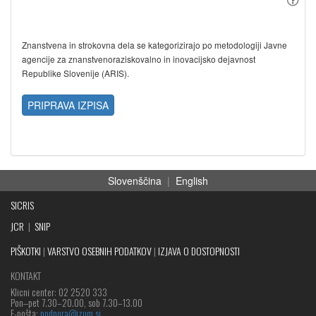
Znanstvena in strokovna dela se kategorizirajo po metodologiji Javne
agencije za znanstvenoraziskovalno in inovacijsko dejavnost
Republike Slovenije (ARIS).
PRIPRAVA IZPISA
Slovenščina
|
English
SICRIS
JCR
|
SNIP
PIŠKOTKI
|
VARSTVO OSEBNIH PODATKOV
|
IZJAVA O DOSTOPNOSTI
KONTAKT
Klicni center: 02 2520 333
Pon‒pet 7.30–20.00, sob 7.30–13.00
E-pošta:
podpora@izum.si