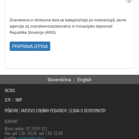
Znanstvena in strokovna dela se kategorizirajo po metodologiji Javne
agencije za znanstvenoraziskovalno in inovacijsko dejavnost
Republike Slovenije (ARIS).
PRIPRAVA IZPISA
Slovenščina
|
English
SICRIS
JCR
|
SNIP
PIŠKOTKI
|
VARSTVO OSEBNIH PODATKOV
|
IZJAVA O DOSTOPNOSTI
KONTAKT
Klicni center: 02 2520 333
Pon‒pet 7.30–20.00, sob 7.30–13.00
E-pošta:
podpora@izum.si