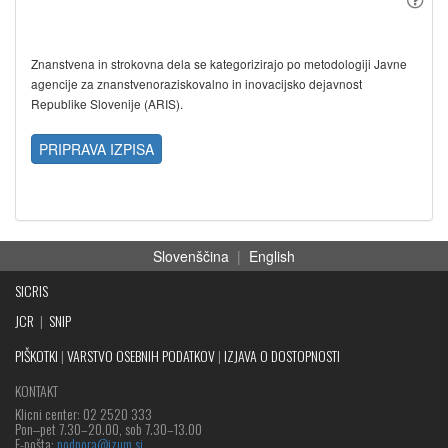
Znanstvena in strokovna dela se kategorizirajo po metodologiji Javne
agencije za znanstvenoraziskovalno in inovacijsko dejavnost
Republike Slovenije (ARIS).
PRIPRAVA IZPISA
Slovenščina
|
English
SICRIS
JCR
|
SNIP
PIŠKOTKI
|
VARSTVO OSEBNIH PODATKOV
|
IZJAVA O DOSTOPNOSTI
KONTAKT
Klicni center: 02 2520 333
Pon‒pet 7.30–20.00, sob 7.30–13.00
E-pošta:
podpora@izum.si