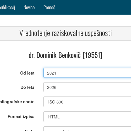
publikacij
Novice
Pomoč
Vrednotenje raziskovalne uspešnosti
dr. Dominik Benkovič [19551]
Od leta
Do leta
bliografske enote
Format izpisa