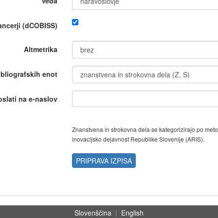
Veda
nancerji (dCOBISS)
Altmetrika
ibliografskih enot
oslati na e-naslov
Znanstvena in strokovna dela se kategorizirajo po met
inovacijsko dejavnost Republike Slovenije (ARIS).
PRIPRAVA IZPISA
Slovenščina
|
English