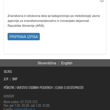
Znanstvena in strokovna dela se kategorizirajo po metodologiji Javne
agencije za znanstvenoraziskovalno in inovacijsko dejavnost
Republike Slovenije (ARIS).
PRIPRAVA IZPISA
Slovenščina
|
English
SICRIS
JCR
|
SNIP
PIŠKOTKI
|
VARSTVO OSEBNIH PODATKOV
|
IZJAVA O DOSTOPNOSTI
KONTAKT
Klicni center: 02 2520 333
Pon‒pet 7.30–20.00, sob 7.30–13.00
E-pošta:
podpora@izum.si