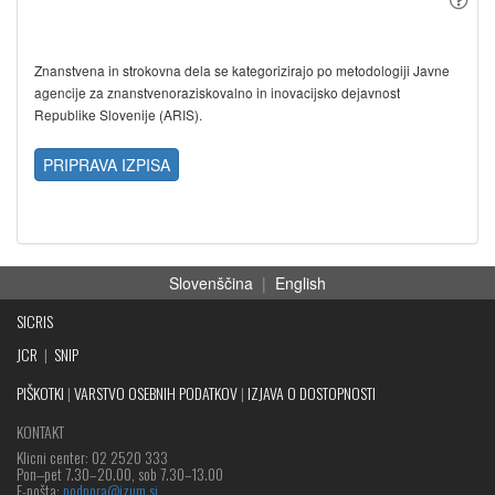
Znanstvena in strokovna dela se kategorizirajo po metodologiji Javne
agencije za znanstvenoraziskovalno in inovacijsko dejavnost
Republike Slovenije (ARIS).
PRIPRAVA IZPISA
Slovenščina
|
English
SICRIS
JCR
|
SNIP
PIŠKOTKI
|
VARSTVO OSEBNIH PODATKOV
|
IZJAVA O DOSTOPNOSTI
KONTAKT
Klicni center: 02 2520 333
Pon‒pet 7.30–20.00, sob 7.30–13.00
E-pošta:
podpora@izum.si