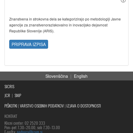
Znanstvena in strokovna dela se kategorizirajo po metodologiji Javne
agencije za znanstvenoraziskovalno in inovacijsko dejavnost
Republike Slovenije (ARIS).
PRIPRAVA IZPISA
Slovenščina
|
English
SICRIS
JCR
|
SNIP
PIŠKOTKI
|
VARSTVO OSEBNIH PODATKOV
|
IZJAVA O DOSTOPNOSTI
KONTAKT
Klicni center: 02 2520 333
Pon‒pet 7.30–20.00, sob 7.30–13.00
E-pošta:
podpora@izum.si