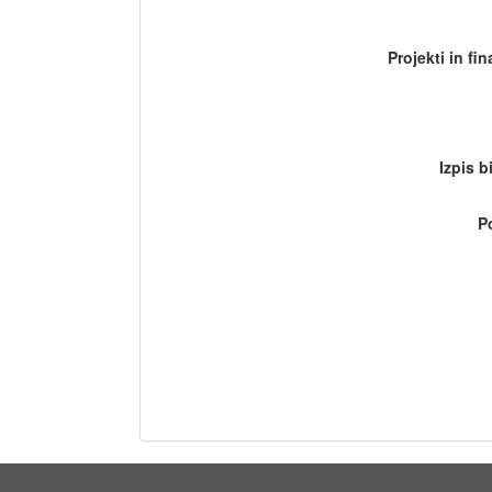
Projekti in fi
Izpis b
P