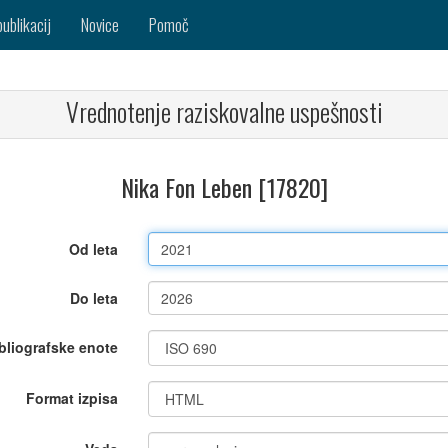
publikacij
Novice
Pomoč
Vrednotenje raziskovalne uspešnosti
Nika Fon Leben [17820]
Od leta
Do leta
bliografske enote
Format izpisa