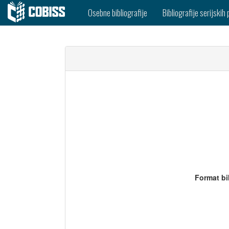
Osebne bibliografije
Bibliografije serijskih 
Format bi