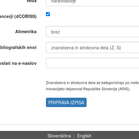
Veda
nancerji (dCOBISS)
Altmetrika
ibliografskih enot
oslati na e-naslov
Znanstvena in strokovna dela se kategorizirajo po met
inovacijsko dejavnost Republike Slovenije (ARIS).
PRIPRAVA IZPISA
Slovenščina
|
English