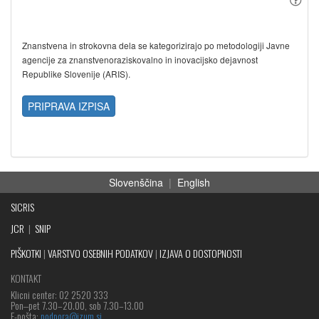
Znanstvena in strokovna dela se kategorizirajo po metodologiji Javne
agencije za znanstvenoraziskovalno in inovacijsko dejavnost
Republike Slovenije (ARIS).
PRIPRAVA IZPISA
Slovenščina
|
English
SICRIS
JCR
|
SNIP
PIŠKOTKI
|
VARSTVO OSEBNIH PODATKOV
|
IZJAVA O DOSTOPNOSTI
KONTAKT
Klicni center: 02 2520 333
Pon‒pet 7.30–20.00, sob 7.30–13.00
E-pošta:
podpora@izum.si