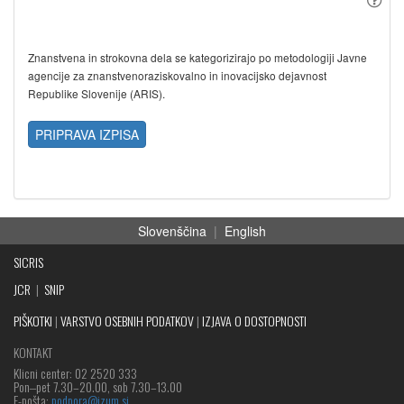
Znanstvena in strokovna dela se kategorizirajo po metodologiji Javne
agencije za znanstvenoraziskovalno in inovacijsko dejavnost
Republike Slovenije (ARIS).
PRIPRAVA IZPISA
Slovenščina
|
English
SICRIS
JCR
|
SNIP
PIŠKOTKI
|
VARSTVO OSEBNIH PODATKOV
|
IZJAVA O DOSTOPNOSTI
KONTAKT
Klicni center: 02 2520 333
Pon‒pet 7.30–20.00, sob 7.30–13.00
E-pošta:
podpora@izum.si