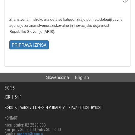
Znanstvena in strokovna dela se kategorizirajo po metodologiji Javne
agencije za znanstvenoraziskovalno in inovacijsko dejavnost
Republike Slovenije (ARIS).
PRIPRAVA IZPISA
Slovenščina
|
English
SICRIS
JCR
|
SNIP
PIŠKOTKI
|
VARSTVO OSEBNIH PODATKOV
|
IZJAVA O DOSTOPNOSTI
KONTAKT
Klicni center: 02 2520 333
Pon‒pet 7.30–20.00, sob 7.30–13.00
E-pošta:
podpora@izum.si