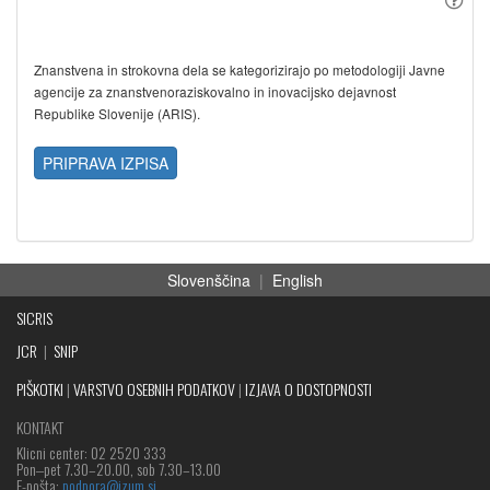
Znanstvena in strokovna dela se kategorizirajo po metodologiji Javne
agencije za znanstvenoraziskovalno in inovacijsko dejavnost
Republike Slovenije (ARIS).
PRIPRAVA IZPISA
Slovenščina
|
English
SICRIS
JCR
|
SNIP
PIŠKOTKI
|
VARSTVO OSEBNIH PODATKOV
|
IZJAVA O DOSTOPNOSTI
KONTAKT
Klicni center: 02 2520 333
Pon‒pet 7.30–20.00, sob 7.30–13.00
E-pošta:
podpora@izum.si