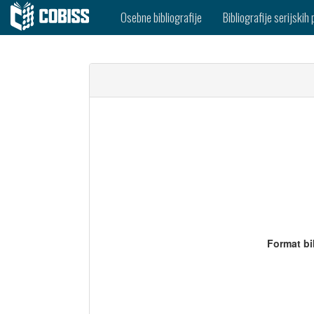
Osebne bibliografije
Bibliografije serijskih 
Format bi