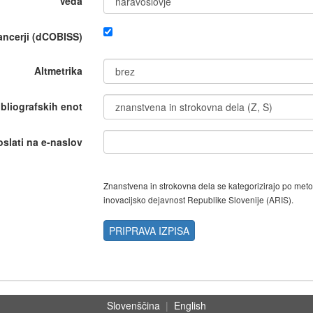
Veda
nancerji (dCOBISS)
Altmetrika
ibliografskih enot
oslati na e-naslov
Znanstvena in strokovna dela se kategorizirajo po met
inovacijsko dejavnost Republike Slovenije (ARIS).
PRIPRAVA IZPISA
Slovenščina
|
English