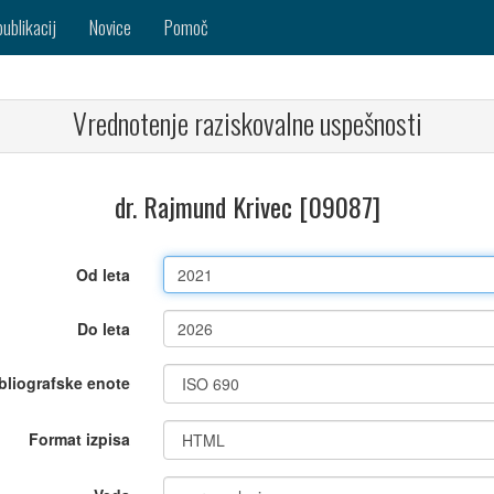
publikacij
Novice
Pomoč
Vrednotenje raziskovalne uspešnosti
dr. Rajmund Krivec [09087]
Od leta
Do leta
bliografske enote
Format izpisa