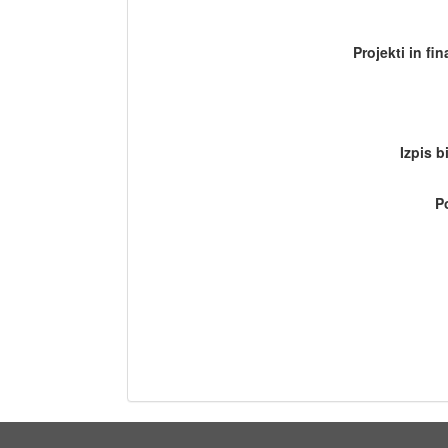
Projekti in fi
Izpis b
P