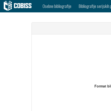
Osebne bibliografije
Bibliografije serijskih 
Format bi