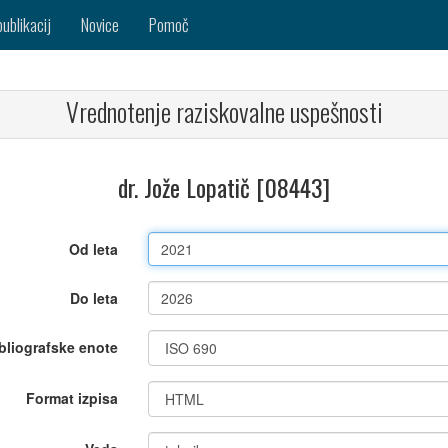
publikacij
Novice
Pomoč
Vrednotenje raziskovalne uspešnosti
dr. Jože Lopatič [08443]
Od leta
Do leta
bliografske enote
Format izpisa