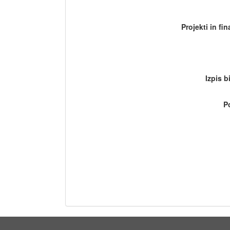
Projekti in fi
Izpis b
P