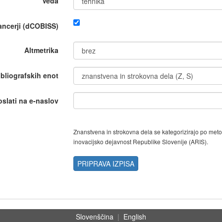
Veda
nancerji (dCOBISS)
Altmetrika
ibliografskih enot
oslati na e-naslov
Znanstvena in strokovna dela se kategorizirajo po met
inovacijsko dejavnost Republike Slovenije (ARIS).
PRIPRAVA IZPISA
Slovenščina
|
English