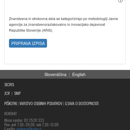
Znanstvena in strokovna dela se kategorizirajo po metodologiji Javne
agencije za znanstvenoraziskovalno in inovacijsko dejavnost
Republike Slovenije (ARIS).
PRIPRAVA IZPISA
Slovenščina
|
English
SICRIS
JCR
|
SNIP
PIŠKOTKI
|
VARSTVO OSEBNIH PODATKOV
|
IZJAVA O DOSTOPNOSTI
KONTAKT
Klicni center: 02 2520 333
Pon‒pet 7.30–20.00, sob 7.30–13.00
E-pošta:
podpora@izum.si