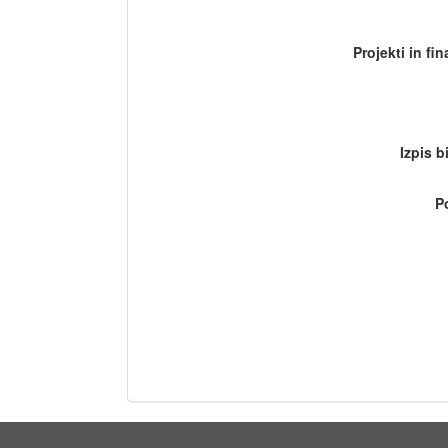
Projekti in fi
Izpis b
P