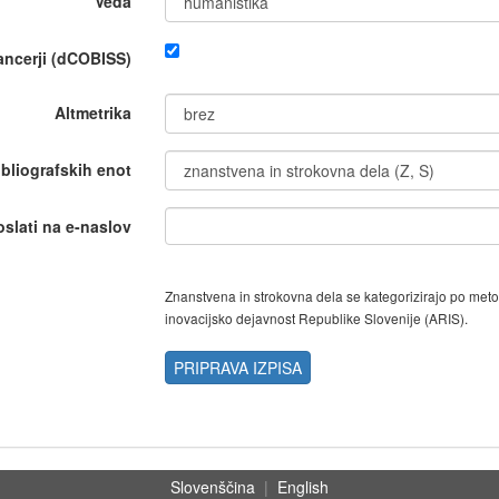
Veda
nancerji (dCOBISS)
Altmetrika
ibliografskih enot
oslati na e-naslov
Znanstvena in strokovna dela se kategorizirajo po met
inovacijsko dejavnost Republike Slovenije (ARIS).
PRIPRAVA IZPISA
Slovenščina
|
English