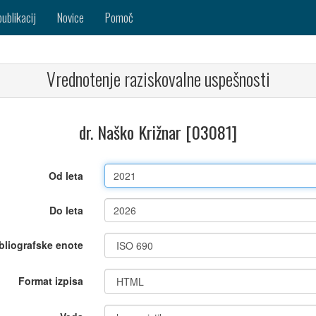
publikacij
Novice
Pomoč
Vrednotenje raziskovalne uspešnosti
dr. Naško Križnar [03081]
Od leta
Do leta
bliografske enote
Format izpisa