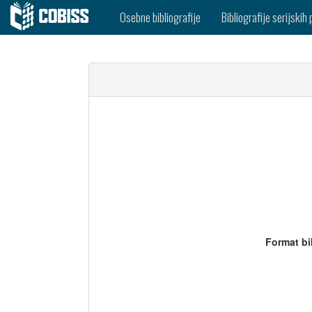
Osebne bibliografije
Bibliografije serijskih 
Format bi