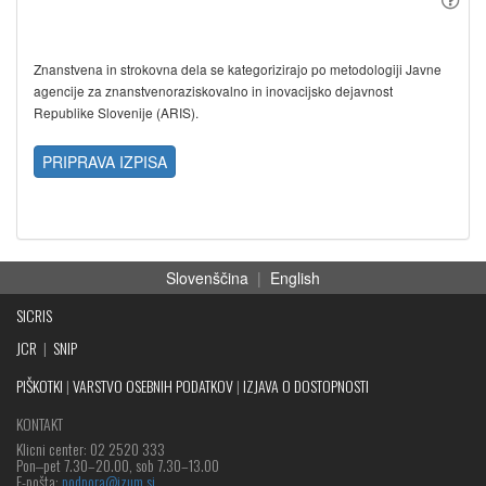
Znanstvena in strokovna dela se kategorizirajo po metodologiji Javne
agencije za znanstvenoraziskovalno in inovacijsko dejavnost
Republike Slovenije (ARIS).
PRIPRAVA IZPISA
Slovenščina
|
English
SICRIS
JCR
|
SNIP
PIŠKOTKI
|
VARSTVO OSEBNIH PODATKOV
|
IZJAVA O DOSTOPNOSTI
KONTAKT
Klicni center: 02 2520 333
Pon‒pet 7.30–20.00, sob 7.30–13.00
E-pošta:
podpora@izum.si